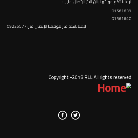
لإعلاناتكم عبر أثير لبنان الحرّ الإتصال على :
01561639
01561640
لإعلاناتكم عبر موقعنا الإتصال عبر: 09225577
Copyright -2018 RLL All rights reserved