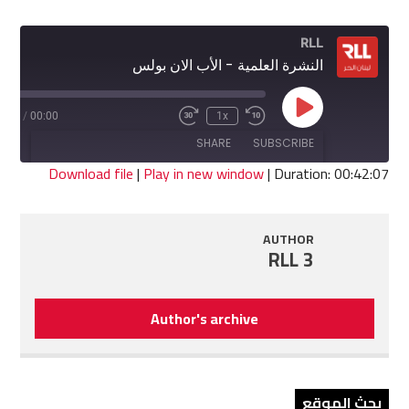
RLL
النشرة العلمية - الأب الان بولس
Play
2:07
/
00:00
1x
Fast
Rewind
Episode
Forward
10
SHARE
SUBSCRIBE
30
Seconds
seconds
Download file
|
Play in new window
|
Duration: 00:42:07
SHARE
RSS FEED
AUTHOR
LINK
RLL 3
EMBED
Author's archive
بحث الموقع