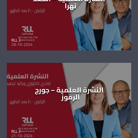
نهرا
RLL 3
28-10-2024
النشرة العلمية – جورج
الرموز
RLL 3
21-10-2024