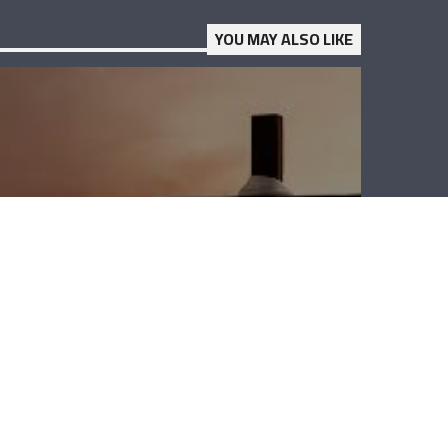
YOU MAY ALSO LIKE
لقاء خاص – الأب
جورج حبيقة