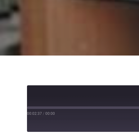
00:02:37
/
00:00