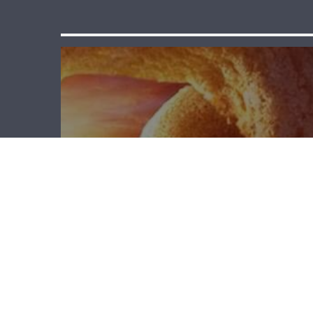
لقاء خاص –
جوزيف يزبك