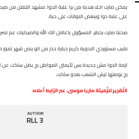
يمكن صارت احلا هدية من برا علبة الدوا. مشهد التنقل من صيدلي
SHARE
RSS FEED
على علبة دوا وببعض الاوقات على حبة.
LINK
صحتنا صارت بخطر، المسؤول ياغافل الك الله والصيدليات عم تص
EMBED
نقيب مستوردي الادوية كريم جبارة حذر من انو بنص شهر تموز م
ازمة الدوا مش جديدة بس لأيمتى المواطن رح يضل ساكت عن الوض
رح نوصلها ليش الشعب بعدو ساكت.
التّقرير للزَّميلَة ماريا موسى، عبر الرّابِط أعلاه:
AUTHOR
RLL 3