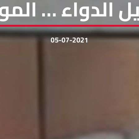
ل الدواء … الم
05-07-2021