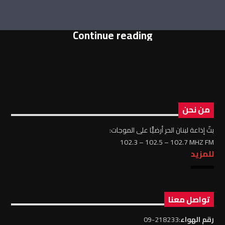
Continue reading
من نحن
بثّ إذاعة لبنان الحر أرضيًّا على الموجات:
102.3 – 102.5 – 102.7 MHZ FM
للمزيد
تواصل معنا
رقم الهواء
:218233-09