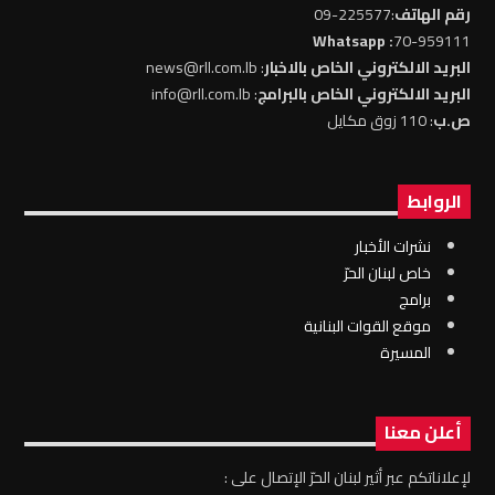
رقم الهاتف
:225577-09
: Whatsapp
70-959111
البريد الالكتروني الخاص بالاخبار
: news@rll.com.lb
البريد الالكتروني الخاص بالبرامج
: info@rll.com.lb
ص.ب
: 110 زوق مكايل
الروابط
نشرات الأخبار
خاص لبنان الحرّ
برامج
موقع القوات البنانية
المسيرة
أعلن معنا
لإعلاناتكم عبر أثير لبنان الحرّ الإتصال على :