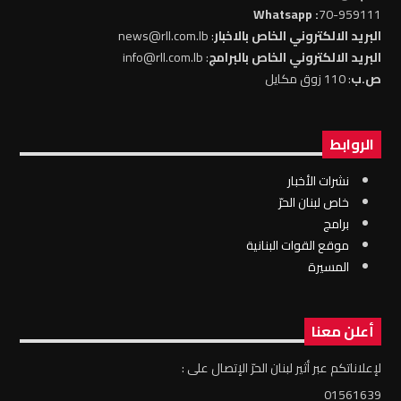
: Whatsapp
70-959111
البريد الالكتروني الخاص بالاخبار
: news@rll.com.lb
البريد الالكتروني الخاص بالبرامج
: info@rll.com.lb
ص.ب
: 110 زوق مكايل
الروابط
نشرات الأخبار
خاص لبنان الحرّ
برامج
موقع القوات البنانية
المسيرة
أعلن معنا
لإعلاناتكم عبر أثير لبنان الحرّ الإتصال على :
01561639