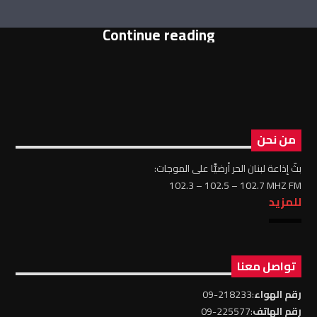
Continue reading
من نحن
بثّ إذاعة لبنان الحر أرضيًّا على الموجات:
102.3 – 102.5 – 102.7 MHZ FM
للمزيد
تواصل معنا
رقم الهواء
:218233-09
رقم الهاتف
:225577-09