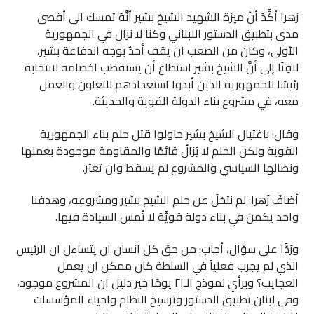
زهرا أكَّدَ أنَّ ميزة الشهيد الشيخ بشير أنَّهُ تمسك الى أقصى
مدى بتطبيق الدستور اللبناني وكنا لا نزال في الجمهورية
الأولى، وكان من الصعب ان يقف أحَدٌ بوجه اندفاعة بشير،
لافِتًا إلى أنَّ الشيخ بشير استطاعَ أن يستقطب اخصامه لانتخابه
رئيسًا للجمهورية الذين أبدوا استعدادهم للتعاون والعمل
معه، في مشروع بناء الدولة القوية والحديثة.
وقال: باغتيال الشيخ بشير حاولوا قتل حلم بناء الجمهورية
القوية ولكن الحلم لا يَزالُ قائمًا والمقاومة موجودة بعملها
ونضالها السياسي والمشروع لم يسقط وان تعثر.
أضافَ زَهرا: لم نتخلَ عن حلم الشيخ بشير ومشروعِه، وهدفنا
واحد يكمن في بناء دولة قويَّة لا تُمس السيادة فيها.
ورَدًّا على سؤال، أجابَ: من حق كل انسان ان يتساءل ان الرئيس
الذي لم يجرب فعلياً في السلطة كان ممكن ان يعمل
العجايب؟ وبرأي نموذج الـ٢١ يومًا خير دليل ان المشروع موجود،
وفي لبنان تطبيق الدستور وترسيخ النظام واحياء المؤسسات