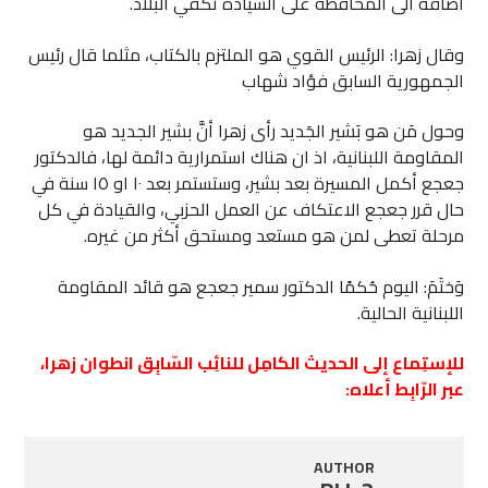
اضافة الى المحافظة على السيادة تكفي البلاد.
وقال زهرا: الرئيس القوي هو الملتزم بالكتاب، مثلما قال رئيس
الجمهورية السابق فؤاد شهاب
وحول مَن هو بَشير الجَديد رأى زهرا أنَّ بشير الجديد هو
المقاومة اللبنانية، اذ ان هناك استمرارية دائمة لها، فالدكتور
جعجع أكمل المسيرة بعد بشير، وستستمر بعد ١٠ او ١٥ سنة في
حال قرر جعجع الاعتكاف عن العمل الحزبي، والقيادة في كل
مرحلة تعطى لمن هو مستعد ومستحق أكثر من غيره.
وَختَمَ: اليوم حُكمًا الدكتور سمير جعجع هو قائد المقاومة
اللبنانية الحالية.
للإستِماع إلى الحديث الكامِل للنائِب السّابِق انطوان زهرا،
عبر الرّابِط أعلاه:
AUTHOR