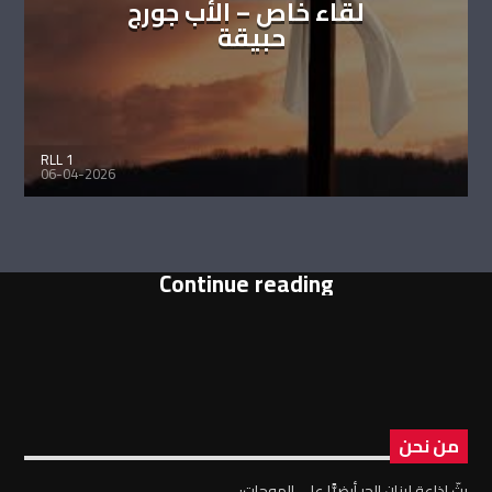
لقاء خاص – الأب جورج
حبيقة
RLL 1
06-04-2026
Continue reading
من نحن
بثّ إذاعة لبنان الحر أرضيًّا على الموجات: