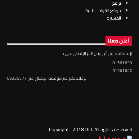
برامج
موقع القوات البنانية
المسيرة
أعلن معنا
لإعلاناتكم عبر أثير لبنان الحرّ الإتصال على :
01561639
01561640
لإعلاناتكم عبر موقعنا الإتصال عبر: 09225577
Copyright -2018 RLL All rights reserved