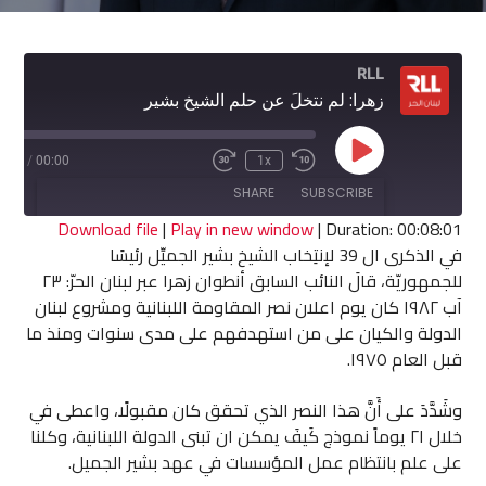
RLL
زهرا: لم نتخلَ عن حلم الشيخ بشير
Play
8:01
/
00:00
1x
Fast
Rewind
Episode
Forward
10
SHARE
SUBSCRIBE
30
Seconds
seconds
Download file
|
Play in new window
|
Duration: 00:08:01
في الذكرى ال 39 لإنتِخاب الشيخ بشير الجميِّل رئيسًا
SHARE
للجمهوريّة، قالَ النائب السابق أنطوان زهرا عبر لبنان الحرّ: ٢٣
RSS FEED
آب ١٩٨٢ كان يوم اعلان نصر المقاومة اللبنانية ومشروع لبنان
LINK
الدولة والكيان على من استهدفهم على مدى سنوات ومنذ ما
قبل العام ١٩٧٥.
EMBED
وشَدَّدَ على أَنَّ هذا النصر الذي تحقق كان مقبولًا، واعطى في
خلال ٢١ يوماً نموذج كَيفَ يمكن ان تبنى الدولة اللبنانية، وكلنا
على علم بانتظام عمل المؤسسات في عهد بشير الجميل.