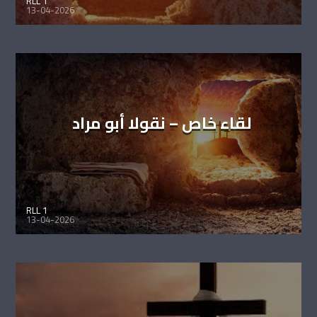
RLL 1
13-04-2026
لقاء خاص – نقولا أبو مراد
RLL 1
13-04-2026