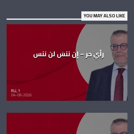
YOU MAY ALSO LIKE
رأي حر – إن ننسَ لن ننس
RLL 1
04-08-2026