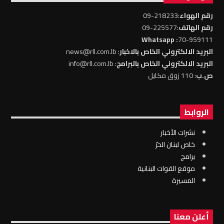
رقم الهواء
:218233-09
رقم الهاتف
:225577-09
: Whatsapp
70-959111
البريد الالكتروني الخاص بالاخبار
: news@rll.com.lb
البريد الالكتروني الخاص بالبرامج
: info@rll.com.lb
ص.ب
: 110 زوق مكايل
الروابط
نشرات الأخبار
خاص لبنان الحرّ
برامج
موقع القوات البنانية
المسيرة
أعلن معنا