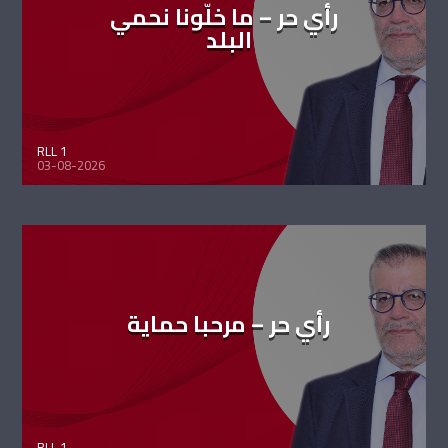
رأي حر – ما خلّونا نحمي
البلد
RLL 1
03-08-2026
رأي حر – مرحبا حماية
RLL 1