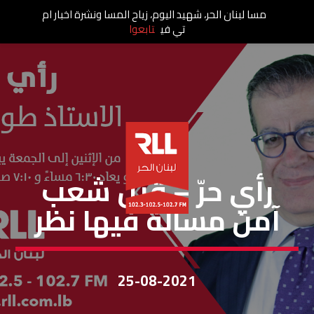
مسا لبنان الحر، شهيد اليوم، زياح المسا ونشرة اخبار ام
تي في
تابعوا
رأي حر
رأي حرّ – قتل شعب
آمن مسألة فيها نظر
25-08-2021