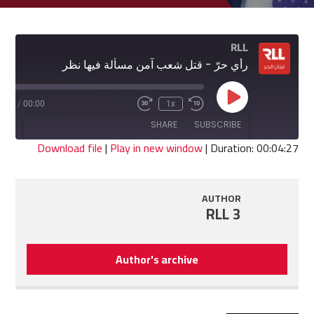
RLL
رأي حرّ - قتل شعب آمن مسألة فيها نظر
Play
4:27
/
00:00
1x
Fast
Rewind
Episode
Forward
10
SHARE
SUBSCRIBE
30
Seconds
seconds
Download file
|
Play in new window
|
Duration: 00:04:27
SHARE
RSS FEED
AUTHOR
LINK
RLL 3
EMBED
Author's archive