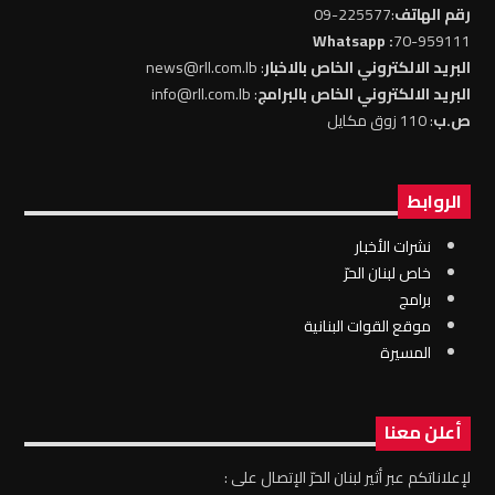
رقم الهاتف
:225577-09
: Whatsapp
70-959111
البريد الالكتروني الخاص بالاخبار
: news@rll.com.lb
البريد الالكتروني الخاص بالبرامج
: info@rll.com.lb
ص.ب
: 110 زوق مكايل
الروابط
نشرات الأخبار
خاص لبنان الحرّ
برامج
موقع القوات البنانية
المسيرة
أعلن معنا
لإعلاناتكم عبر أثير لبنان الحرّ الإتصال على :