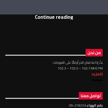
Continue reading
من نحن
بثّ إذاعة لبنان الحر أرضيًّا على الموجات:
102.3 – 102.5 – 102.7 MHZ FM
للمزيد
تواصل معنا
رقم الهواء
:218233-09