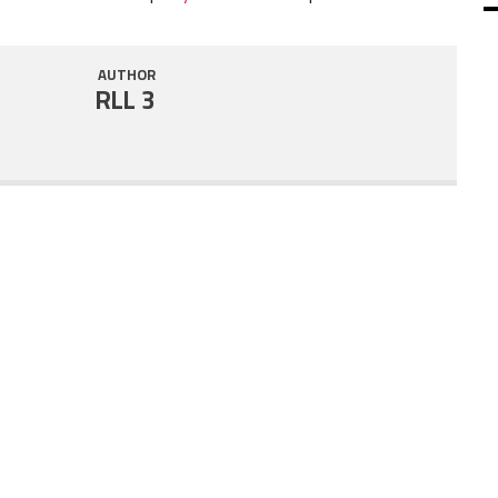
SHARE
RSS FEED
AUTHOR
LINK
RLL 3
EMBED