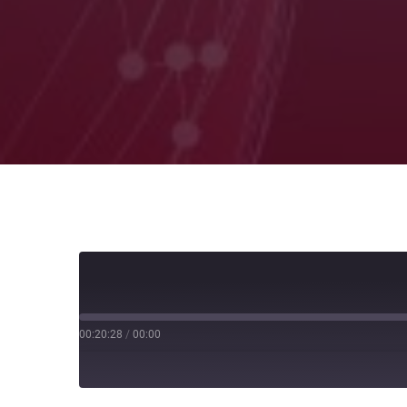
00:20:28
/
00:00