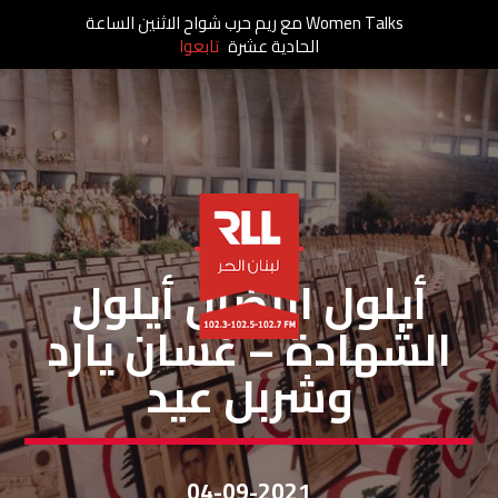
Women Talks مع ريم حرب شواح الاثنين الساعة
الحادية عشرة
تابعوا
خاص لبنان الحر
أيلول النضال أيلول
الشهادة – غسان يارد
وشربل عيد
04-09-2021