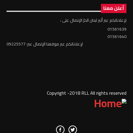
أعلن معنا
لإعلاناتكم عبر أثير لبنان الحرّ الإتصال على :
01561639
01561640
لإعلاناتكم عبر موقعنا الإتصال عبر: 09225577
Copyright -2018 RLL All rights reserved