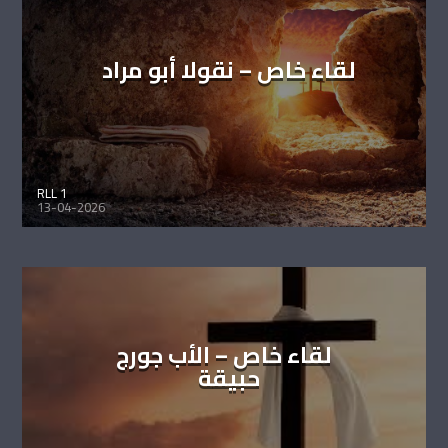
لقاء خاص – نقولا أبو مراد
RLL 1
13-04-2026
لقاء خاص – الأب جورج
حبيقة