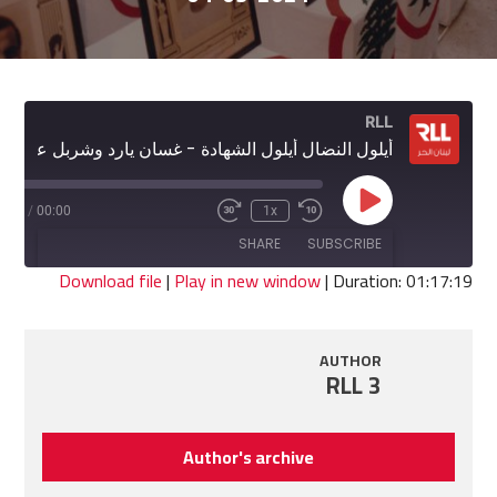
RLL
أيلول النضال أيلول الشهادة - غسان يارد وشربل عيد
Play
7:19
/
00:00
1x
Fast
Rewind
Episode
Forward
10
SHARE
SUBSCRIBE
30
Seconds
seconds
Download file
|
Play in new window
|
Duration: 01:17:19
SHARE
RSS FEED
AUTHOR
LINK
RLL 3
EMBED
Author's archive