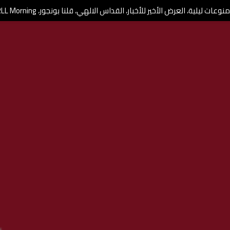
وعات ليلية، العرض الأخير للأخبار، القداس الالهي، قلنا بونجور، RLL Morning