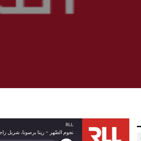
RLL
نجوم الضّهر - ريتا برصونا، شربل راج