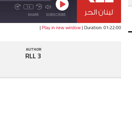
Play
1x
Fast
Mute/Unmute
Rewind
Episode
Forward
Episode
10
SHARE
SUBSCRIBE
30
Seconds
seconds
|
Play in new window
|
Duration: 01:22:00
SHARE
RSS FEED
AUTHOR
LINK
RLL 3
EMBED