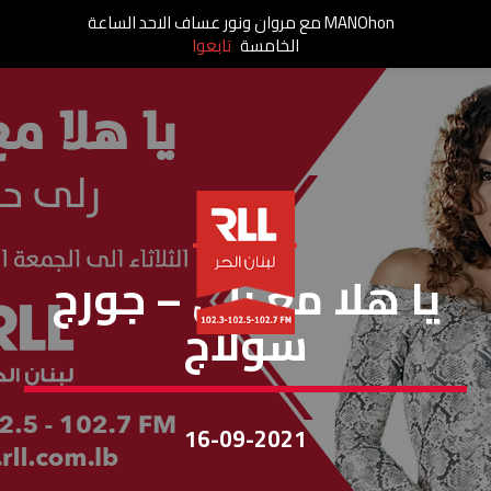
MANOhon مع مروان ونور عساف الاحد الساعة
الخامسة
تابعوا
يا هلا مع رولا
يا هلا مع رلى – جورج
سولاج
16-09-2021