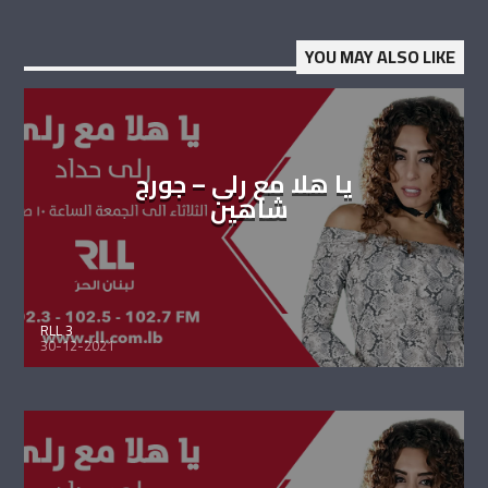
YOU MAY ALSO LIKE
يا هلا مع رلى – جورج
شاهين
RLL 3
30-12-2021