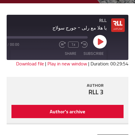
RLL
يا هلا مع رلى - جورج سولاج
Play
9:54
/
00:00
1x
Fast
Rewind
Episode
Forward
10
SHARE
SUBSCRIBE
30
Seconds
seconds
Download file
|
Play in new window
|
Duration: 00:29:54
SHARE
RSS FEED
AUTHOR
LINK
RLL 3
EMBED
Author's archive