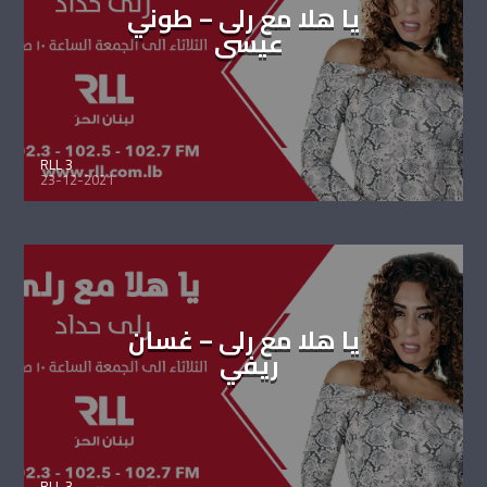
يا هلا مع رلى – طوني
عيسى
RLL 3
23-12-2021
يا هلا مع رلى – غسان
ريفي
RLL 3