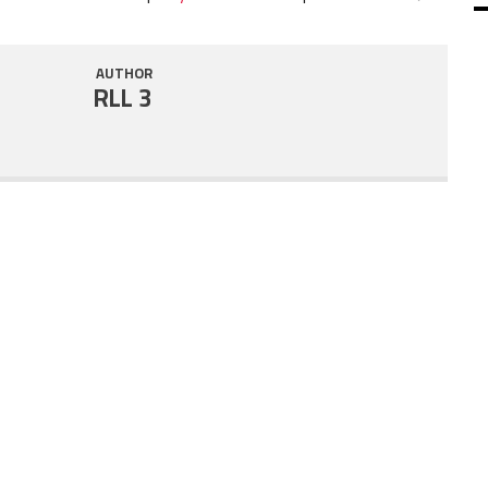
SHARE
RSS FEED
AUTHOR
LINK
RLL 3
EMBED