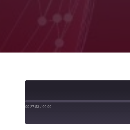
00:27:53
/
00:00