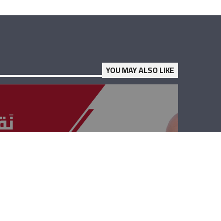
YOU MAY ALSO LIKE
نقابات ومصالح –
جورج ابو موسى
وجورج كتانه