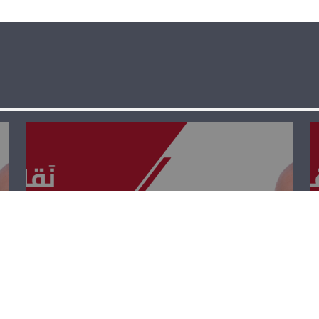
نقابات ومصالح –
تينا رزقالله