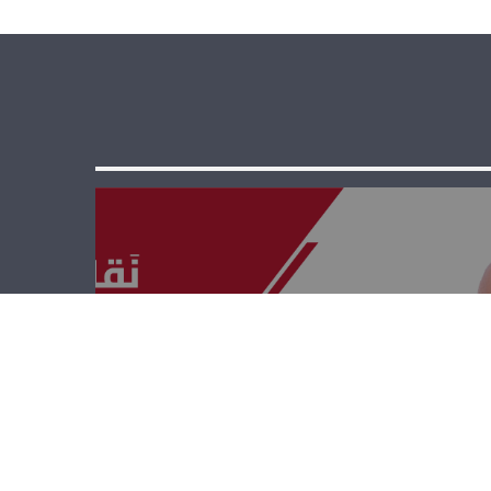
نقابات ومصالح –
انديرا الزهيري