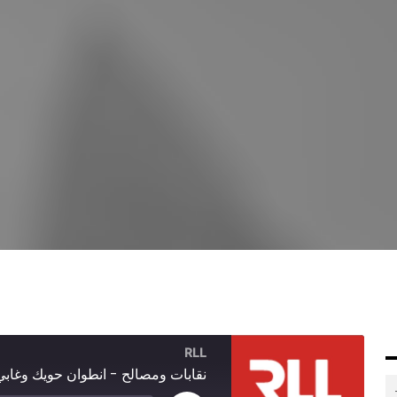
RLL
نقابات ومصالح - انطوان حويك وغاب