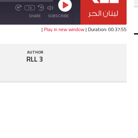
Play
1x
Fast
Mute/Unmute
Rewind
Episode
Forward
Episode
10
SHARE
SUBSCRIBE
30
Seconds
seconds
|
Play in new window
|
Duration: 00:37:55
SHARE
RSS FEED
AUTHOR
LINK
RLL 3
EMBED