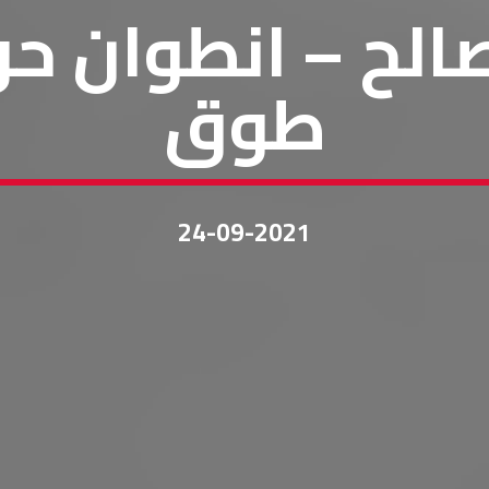
الح – انطوان ح
طوق
24-09-2021