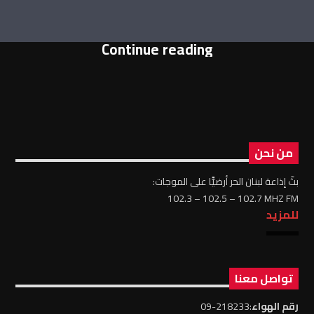
Continue reading
من نحن
بثّ إذاعة لبنان الحر أرضيًّا على الموجات:
102.3 – 102.5 – 102.7 MHZ FM
للمزيد
تواصل معنا
رقم الهواء
:218233-09