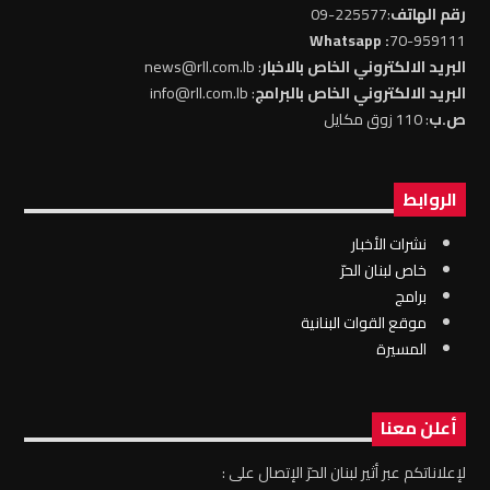
رقم الهاتف
:225577-09
: Whatsapp
70-959111
البريد الالكتروني الخاص بالاخبار
: news@rll.com.lb
البريد الالكتروني الخاص بالبرامج
: info@rll.com.lb
ص.ب
: 110 زوق مكايل
الروابط
نشرات الأخبار
خاص لبنان الحرّ
برامج
موقع القوات البنانية
المسيرة
أعلن معنا
لإعلاناتكم عبر أثير لبنان الحرّ الإتصال على :