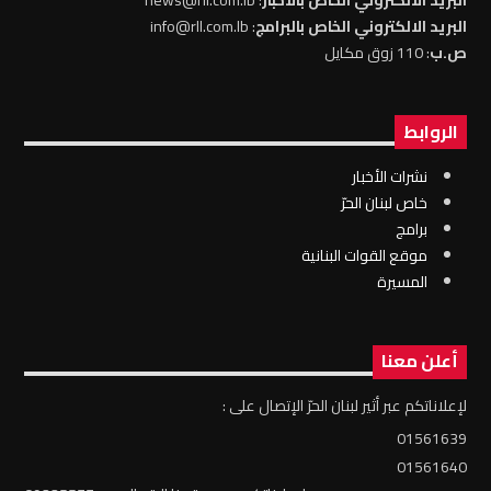
البريد الالكتروني الخاص بالبرامج
: info@rll.com.lb
ص.ب
: 110 زوق مكايل
الروابط
نشرات الأخبار
خاص لبنان الحرّ
برامج
موقع القوات البنانية
المسيرة
أعلن معنا
لإعلاناتكم عبر أثير لبنان الحرّ الإتصال على :
01561639
01561640