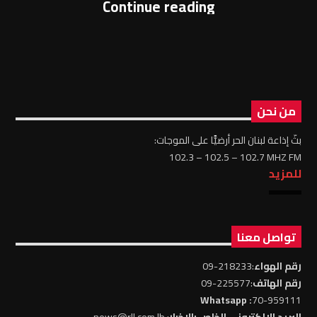
Continue reading
من نحن
بثّ إذاعة لبنان الحر أرضيًّا على الموجات:
102.3 – 102.5 – 102.7 MHZ FM
للمزيد
تواصل معنا
رقم الهواء
:218233-09
رقم الهاتف
:225577-09
: Whatsapp
70-959111
البريد الالكتروني الخاص بالاخبار
: news@rll.com.lb