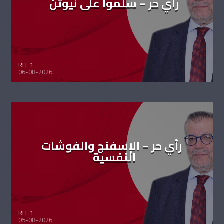
رأي حر – سلموا على نيوتن
RLL 1
06-08-2026
رأي حر – الإسفنج والفوشات
النفسية
RLL 1
05-08-2026