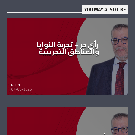
YOU MAY ALSO LIKE
رأي حر – تجربة النوايا
والمناطق التجريبية
RLL 1
07-08-2026