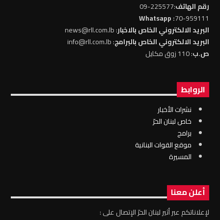
رقم الهاتف
:225577-09
: Whatsapp
70-959111
البريد الالكتروني الخاص بالاخبار
: news@rll.com.lb
البريد الالكتروني الخاص بالبرامج
: info@rll.com.lb
ص.ب
: 110 زوق مكايل
الروابط
نشرات الأخبار
خاص لبنان الحرّ
برامج
موقع القوات البنانية
المسيرة
أعلن معنا
لإعلاناتكم عبر أثير لبنان الحرّ الإتصال على :