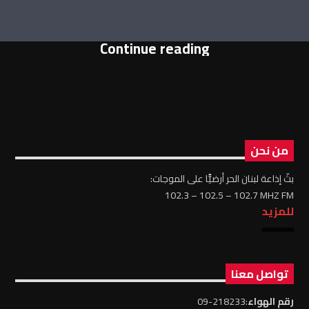
Continue reading
من نحن
بثّ إذاعة لبنان الحر أرضيًّا على الموجات:
102.3 – 102.5 – 102.7 MHZ FM
للمزيد
تواصل معنا
رقم الهواء
:218233-09