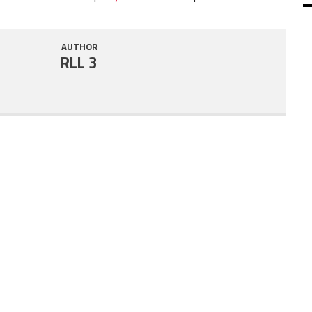
SHARE
RSS FEED
AUTHOR
LINK
RLL 3
EMBED