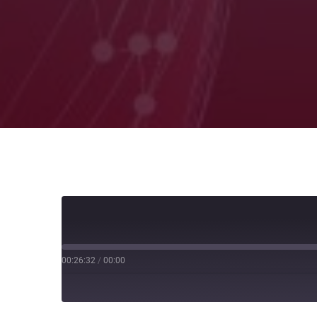
00:26:32
/
00:00