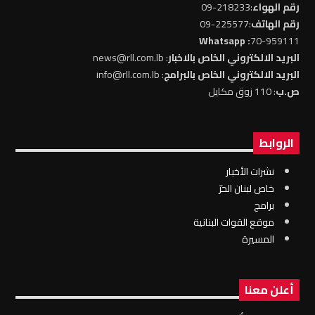
رقم الهواء
:218233-09
رقم الهاتف
:225577-09
: Whatsapp
70-959111
البريد الالكتروني الخاص بالاخبار
: news@rll.com.lb
البريد الالكتروني الخاص بالبرامج
: info@rll.com.lb
ص.ب
: 110 زوق مكايل
الروابط
نشرات الأخبار
خاص لبنان الحرّ
برامج
موقع القوات البنانية
المسيرة
أعلن معنا