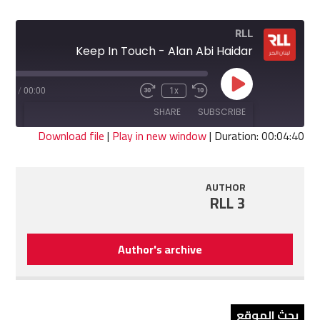
RLL
Keep In Touch - Alan Abi Haidar
Play
4:40
/
00:00
1x
Fast
Rewind
Episode
Forward
10
SHARE
SUBSCRIBE
30
Seconds
seconds
Download file
|
Play in new window
|
Duration: 00:04:40
SHARE
RSS FEED
AUTHOR
LINK
RLL 3
EMBED
Author's archive
بحث الموقع