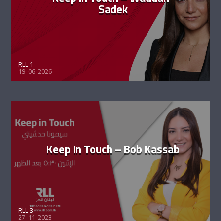
Sadek
RLL 1
19-06-2026
Keep In Touch – Bob Kassab
RLL 3
27-11-2023