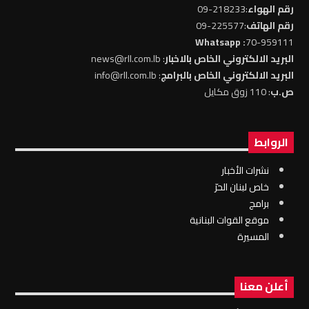
رقم الهواء
:218233-09
رقم الهاتف
:225577-09
: Whatsapp
70-959111
البريد الالكتروني الخاص بالاخبار
: news@rll.com.lb
البريد الالكتروني الخاص بالبرامج
: info@rll.com.lb
ص.ب
: 110 زوق مكايل
الروابط
نشرات الأخبار
خاص لبنان الحرّ
برامج
موقع القوات البنانية
المسيرة
أعلن معنا