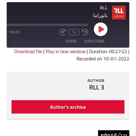
RLL
بانوراما
Play
7:22
/
00:00
1x
Fast
Rewind
Episode
Forward
10
SHARE
SUBSCRIBE
30
Seconds
seconds
Download file
|
Play in new window
|
Duration: 00:27:22
|
Recorded on 10-01-2022
SHARE
RSS FEED
LINK
AUTHOR
RLL 3
EMBED
Author's archive
بحث الموقع