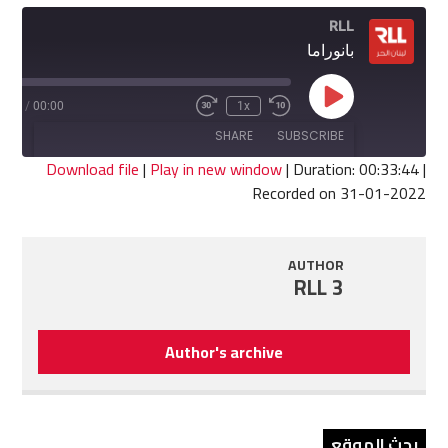
RLL
بانوراما
Play
3:44
/
00:00
1x
Fast
Rewind
Episode
Forward
10
SHARE
SUBSCRIBE
30
Seconds
seconds
Download file
|
Play in new window
|
Duration: 00:33:44
|
Recorded on 31-01-2022
SHARE
RSS FEED
LINK
AUTHOR
RLL 3
EMBED
Author's archive
بحث الموقع