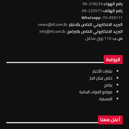
رقم الهواء
:218233-09
رقم الهاتف
:225577-09
: Whatsapp
70-959111
البريد الالكتروني الخاص بالاخبار
: news@rll.com.lb
البريد الالكتروني الخاص بالبرامج
: info@rll.com.lb
ص.ب
: 110 زوق مكايل
الروابط
نشرات الأخبار
خاص لبنان الحرّ
برامج
موقع القوات البنانية
المسيرة
أعلن معنا