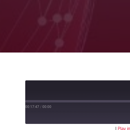
00:17:47
/
00:00
|
Play 