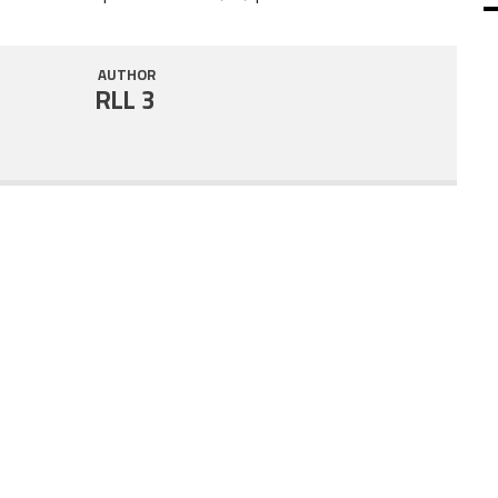
SHARE
RSS FEED
AUTHOR
LINK
RLL 3
EMBED