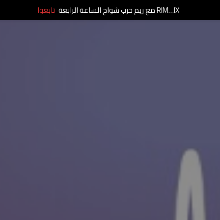
RIM…IX مع ريم حرب شواح الساعة الرابعة
تابعوا