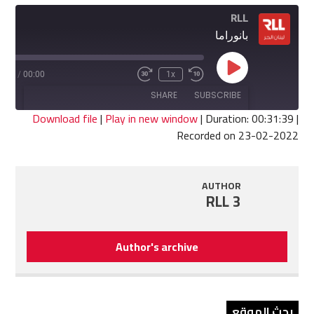
RLL
بانوراما
Play
1:39
/
00:00
1x
Fast
Rewind
Episode
Forward
10
SHARE
SUBSCRIBE
30
Seconds
seconds
Download file
|
Play in new window
|
Duration: 00:31:39
|
Recorded on 23-02-2022
SHARE
RSS FEED
LINK
AUTHOR
RLL 3
EMBED
Author's archive
بحث الموقع