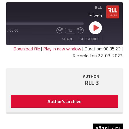
RLL
بانوراما
Play
5:23
/
00:00
1x
Fast
Rewind
Episode
Forward
10
SHARE
SUBSCRIBE
30
Seconds
seconds
Download file
|
Play in new window
|
Duration: 00:35:23
|
Recorded on 22-03-2022
SHARE
RSS FEED
LINK
AUTHOR
RLL 3
EMBED
Author's archive
بحث الموقع