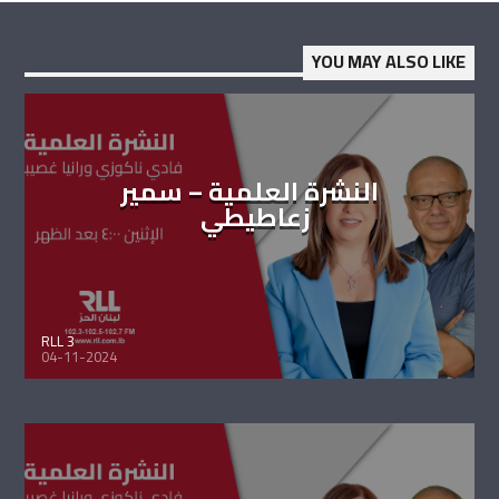
YOU MAY ALSO LIKE
النشرة العلمية – سمير
زعاطيطي
RLL 3
04-11-2024