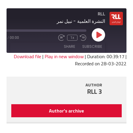
RLL
النشرة العلمية - نبيل نمر
Play
9:17
/
00:00
1x
Fast
Rewind
Episode
Forward
10
SHARE
SUBSCRIBE
30
Seconds
seconds
Download file
|
Play in new window
|
Duration: 00:39:17
|
Recorded on 28-03-2022
SHARE
RSS FEED
LINK
AUTHOR
RLL 3
EMBED
Author's archive