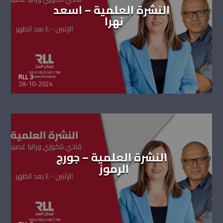
النشرة العلمية – اسعد
نهرا
RLL 3
28-10-2024
النشرة العلمية – جورج
الرموز