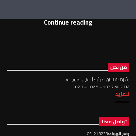
Continue reading
من نحن
بثّ إذاعة لبنان الحر أرضيًّا على الموجات:
102.3 – 102.5 – 102.7 MHZ FM
للمزيد
تواصل معنا
رقم الهواء
:218233-09