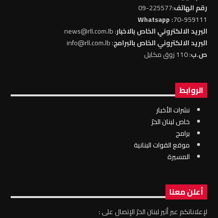
رقم الهاتف
:225577-09
: Whatsapp
70-959111
البريد الالكتروني الخاص بالاخبار
: news@rll.com.lb
البريد الالكتروني الخاص بالبرامج
: info@rll.com.lb
ص.ب
: 110 زوق مكايل
الروابط
نشرات الأخبار
خاص لبنان الحرّ
برامج
موقع القوات البنانية
المسيرة
أعلن معنا
لإعلاناتكم عبر أثير لبنان الحرّ الإتصال على :