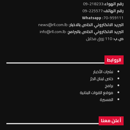
رقم الهواء
:218233-09
رقم الهاتف
:225577-09
: Whatsapp
70-959111
البريد الالكتروني الخاص بالاخبار
: news@rll.com.lb
البريد الالكتروني الخاص بالبرامج
: info@rll.com.lb
ص.ب
: 110 زوق مكايل
الروابط
نشرات الأخبار
خاص لبنان الحرّ
برامج
موقع القوات البنانية
المسيرة
أعلن معنا