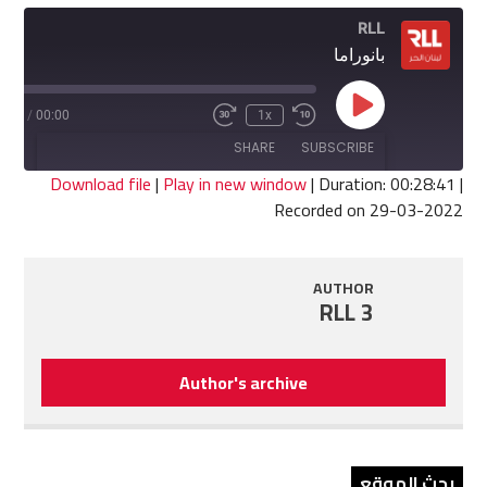
RLL
بانوراما
Play
8:41
/
00:00
1x
Fast
Rewind
Episode
Forward
10
SHARE
SUBSCRIBE
30
Seconds
seconds
Download file
|
Play in new window
|
Duration: 00:28:41
|
Recorded on 29-03-2022
SHARE
RSS FEED
LINK
AUTHOR
RLL 3
EMBED
Author's archive
بحث الموقع