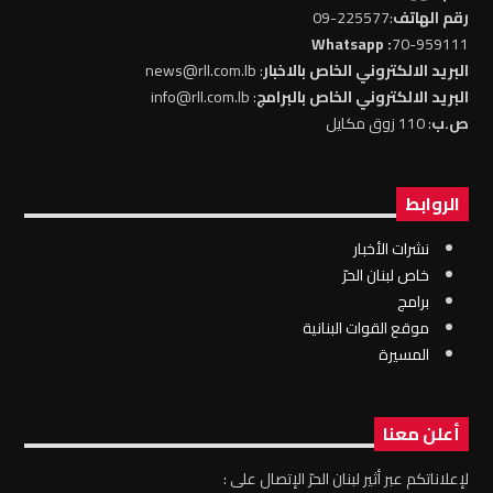
رقم الهاتف
:225577-09
: Whatsapp
70-959111
البريد الالكتروني الخاص بالاخبار
: news@rll.com.lb
البريد الالكتروني الخاص بالبرامج
: info@rll.com.lb
ص.ب
: 110 زوق مكايل
الروابط
نشرات الأخبار
خاص لبنان الحرّ
برامج
موقع القوات البنانية
المسيرة
أعلن معنا
لإعلاناتكم عبر أثير لبنان الحرّ الإتصال على :