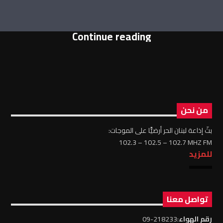
Continue reading
من نحن
بثّ إذاعة لبنان الحر أرضيًّا على الموجات:
102.3 – 102.5 – 102.7 MHZ FM
للمزيد
تواصل معنا
رقم الهواء
:218233-09