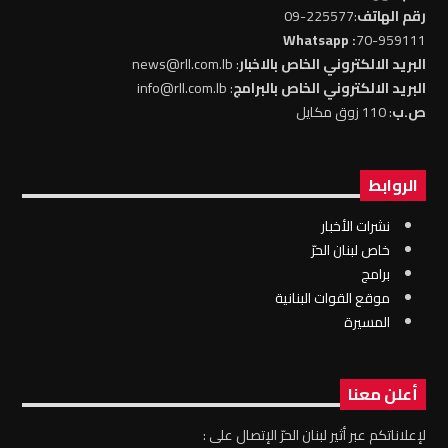
رقم الهاتف
:225577-09
: Whatsapp
70-959111
البريد الالكتروني الخاص بالاخبار
: news@rll.com.lb
البريد الالكتروني الخاص بالبرامج
: info@rll.com.lb
ص.ب
: 110 زوق مكايل
الروابط
نشرات الأخبار
خاص لبنان الحرّ
برامج
موقع القوات البنانية
المسيرة
أعلن معنا
لإعلاناتكم عبر أثير لبنان الحرّ الإتصال على :