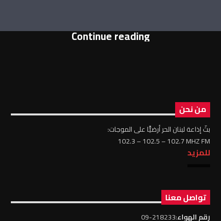
Continue reading
من نحن
بثّ إذاعة لبنان الحر أرضيًّا على الموجات:
102.3 – 102.5 – 102.7 MHZ FM
للمزيد
تواصل معنا
رقم الهواء
:218233-09