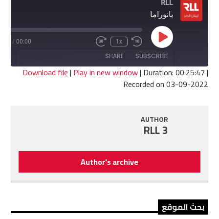
RLL
بانوراما
Play
5:47
/
00:00
1x
Fast
Rewind
Episode
Forward
10
SHARE
SUBSCRIBE
30
Seconds
seconds
Download file
|
Play in new window
|
Duration: 00:25:47
|
Recorded on 03-09-2022
SHARE
RSS FEED
LINK
AUTHOR
RLL 3
EMBED
Author's archive
بحث الموقع