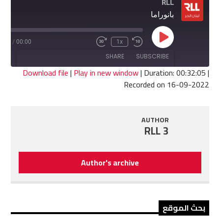
RLL
بانوراما
Play
2:05
/
00:00
1x
Fast
Rewind
Episode
Forward
10
SHARE
SUBSCRIBE
30
Seconds
seconds
Download file
|
Play in new window
|
Duration: 00:32:05
|
Recorded on 16-09-2022
SHARE
RSS FEED
LINK
AUTHOR
RLL 3
EMBED
Author's archive
بحث الموقع