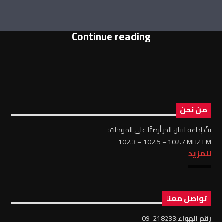
Continue reading
من نحن
بثّ إذاعة لبنان الحر أرضيًّا على الموجات:
102.3 – 102.5 – 102.7 MHZ FM
للمزيد
تواصل معنا
رقم الهواء
:218233-09