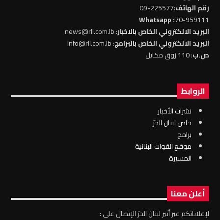
رقم الهاتف
:225577-09
: Whatsapp
70-959111
البريد الالكتروني الخاص بالاخبار
: news@rll.com.lb
البريد الالكتروني الخاص بالبرامج
: info@rll.com.lb
ص.ب
: 110 زوق مكايل
الروابط
نشرات الأخبار
خاص لبنان الحرّ
برامج
موقع القوات البنانية
المسيرة
أعلن معنا
لإعلاناتكم عبر أثير لبنان الحرّ الإتصال على :