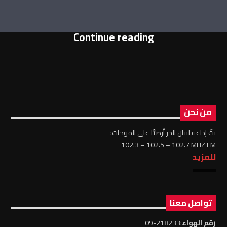
Continue reading
من نحن
بثّ إذاعة لبنان الحر أرضيًّا على الموجات:
102.3 – 102.5 – 102.7 MHZ FM
للمزيد
تواصل معنا
رقم الهواء
:218233-09