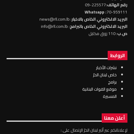
رقم الهاتف
:225577-09
: Whatsapp
70-959111
البريد الالكتروني الخاص بالاخبار
: news@rll.com.lb
البريد الالكتروني الخاص بالبرامج
: info@rll.com.lb
ص.ب
: 110 زوق مكايل
الروابط
نشرات الأخبار
خاص لبنان الحرّ
برامج
موقع القوات البنانية
المسيرة
أعلن معنا
لإعلاناتكم عبر أثير لبنان الحرّ الإتصال على :