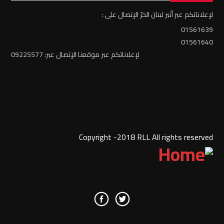
لإعلاناتكم عبر أثير لبنان الحرّ الإتصال على :
01561639
01561640
لإعلاناتكم عبر موقعنا الإتصال عبر: 09225577
Copyright -2018 RLL All rights reserved