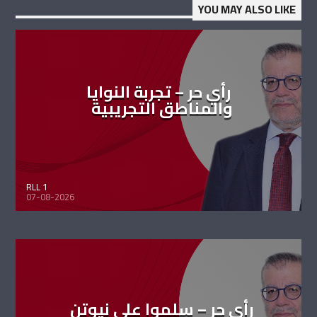
YOU MAY ALSO LIKE
رأي حر – تجربة النوايا
والمناطق التجريبية
RLL 1
07-08-2026
رأي حر – سلموا على نيوتن