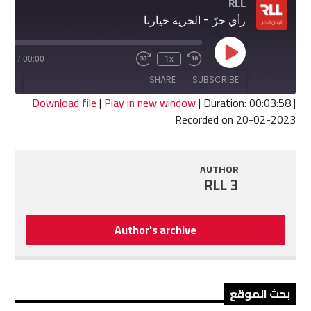
RLL
رأي حرّ - الحرية خيارنا
Play
3:58
/
00:00
1x
Fast
Rewind
Episode
Forward
10
SHARE
SUBSCRIBE
30
Seconds
seconds
Download file
|
Play in new window
|
Duration: 00:03:58
|
Recorded on 20-02-2023
SHARE
RSS FEED
LINK
AUTHOR
RLL 3
EMBED
Author's archive
بحث الموقع