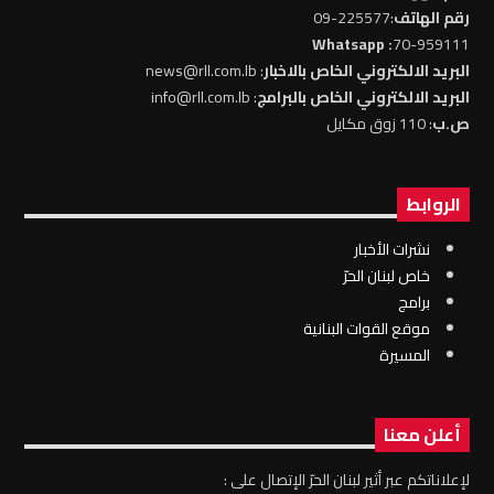
رقم الهاتف
:225577-09
: Whatsapp
70-959111
البريد الالكتروني الخاص بالاخبار
: news@rll.com.lb
البريد الالكتروني الخاص بالبرامج
: info@rll.com.lb
ص.ب
: 110 زوق مكايل
الروابط
نشرات الأخبار
خاص لبنان الحرّ
برامج
موقع القوات البنانية
المسيرة
أعلن معنا
لإعلاناتكم عبر أثير لبنان الحرّ الإتصال على :