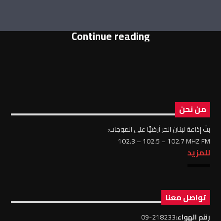
Continue reading
من نحن
بثّ إذاعة لبنان الحر أرضيًّا على الموجات:
102.3 – 102.5 – 102.7 MHZ FM
للمزيد
تواصل معنا
رقم الهواء
:218233-09