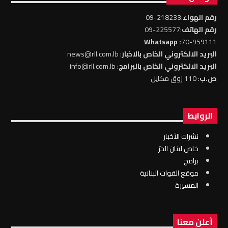
رقم الهواء
:218233-09
رقم الهاتف
:225577-09
: Whatsapp
70-959111
البريد الالكتروني الخاص بالاخبار
: news@rll.com.lb
البريد الالكتروني الخاص بالبرامج
: info@rll.com.lb
ص.ب
: 110 زوق مكايل
الروابط
نشرات الأخبار
خاص لبنان الحرّ
برامج
موقع القوات البنانية
المسيرة
أعلن معنا