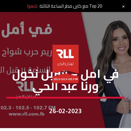
+
Top 20 مع كارن مطر الساعة الثالثة
تابعوا
في أمل
في امل – شربل نخول
ورنا عبد الحي
26-02-2023