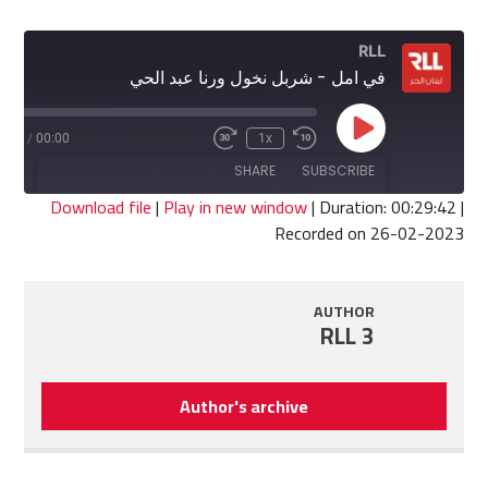
RLL
في امل - شربل نخول ورنا عبد الحي
Play
9:42
/
00:00
1x
Fast
Rewind
Episode
Forward
10
SHARE
SUBSCRIBE
30
Seconds
seconds
Download file
|
Play in new window
|
Duration: 00:29:42
|
Recorded on 26-02-2023
SHARE
RSS FEED
LINK
AUTHOR
RLL 3
EMBED
Author's archive