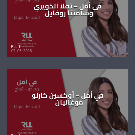
في أمل – تقلا الخويري
وسامنثا روفايل
RLL 1
03-05-2026
في أمل – أوكسين كارلو
موغاليان