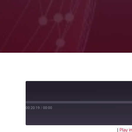
00:20:19
/
00:00
|
Play 