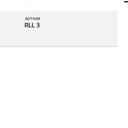
SHARE
RSS FEED
AUTHOR
LINK
RLL 3
EMBED