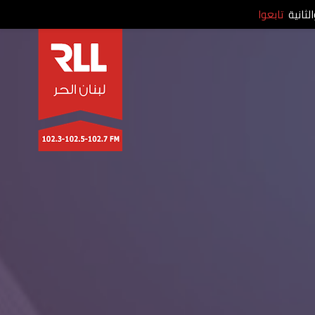
لثانية
تابعوا