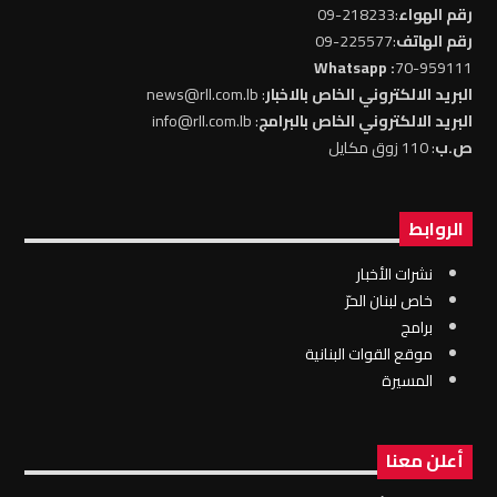
رقم الهواء
:218233-09
رقم الهاتف
:225577-09
: Whatsapp
70-959111
البريد الالكتروني الخاص بالاخبار
: news@rll.com.lb
البريد الالكتروني الخاص بالبرامج
: info@rll.com.lb
ص.ب
: 110 زوق مكايل
الروابط
نشرات الأخبار
خاص لبنان الحرّ
برامج
موقع القوات البنانية
المسيرة
أعلن معنا