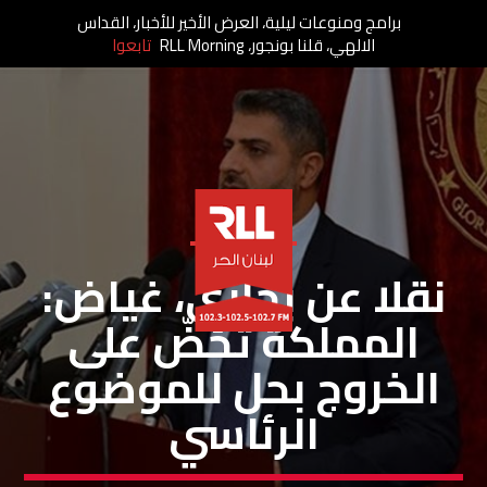
برامج ومنوعات ليلية، العرض الأخير للأخبار، القداس
الالهي، قلنا بونجور، RLL Morning
تابعوا
خاص لبنان الحر
نقلا عن بخاري، غياض:
المملكة تَحُضّ على
الخروج بحل للموضوع
الرئاسي