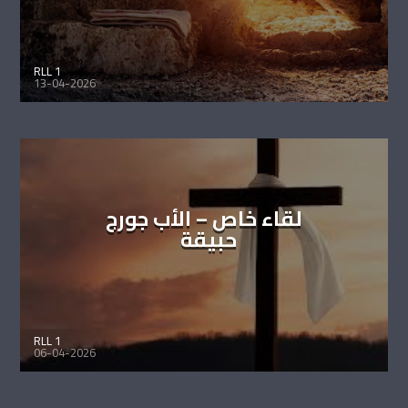
RLL 1
13-04-2026
لقاء خاص – الأب جورج
حبيقة
RLL 1
06-04-2026