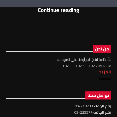
Continue reading
من نحن
بثّ إذاعة لبنان الحر أرضيًّا على الموجات:
102.3 – 102.5 – 102.7 MHZ FM
للمزيد
تواصل معنا
رقم الهواء
:218233-09
رقم الهاتف
:225577-09