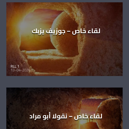
لقاء خاص – جوزيف يزبك
RLL 1
13-04-2026
لقاء خاص – نقولا أبو مراد