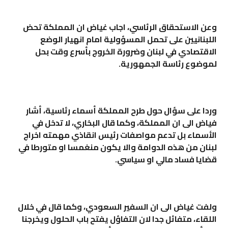
وعن الاستحقاق الرئاسي، اجاب غياض ان المملكة تحض
اللبنانيين على تحمل المسؤولية امام انهيار الوضع
الاقتصادي في لبنان وضرورة الخروج بأسرع وقت بحل
لموضوع رئاسة الجمهورية
.
وردا على سؤال حول طرح المملكة أسماء رئاسية، أشار
فياض الى ان المملكة، وكما قال البخاري، لا تدخل في
الأسماء بل تدعم مواصفات رئيس انقاذي مهمته اخراج
لبنان من هذه الدوامة والا يكون منغمسا او متورطا في
قضايا فساد مالي او سياسي
.
ولفت غياض الى ان السفير السعودي، وكما قال في خلال
اللقاء، متفائل جدا لان التفاؤل يفتح باب الحلول ويخرجنا