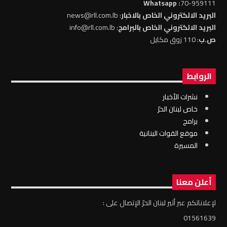
: Whatsapp
70-959111
البريد الالكتروني الخاص بالاخبار
: news@rll.com.lb
البريد الالكتروني الخاص بالبرامج
: info@rll.com.lb
ص.ب
: 110 زوق مكايل
الروابط
نشرات الأخبار
خاص لبنان الحرّ
برامج
موقع القوات البنانية
المسيرة
أعلن معنا
لإعلاناتكم عبر أثير لبنان الحرّ الإتصال على :
01561639