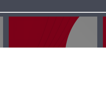
رأي حر – سلموا
على نيوتن