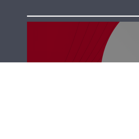
رأي حر – تجربة
النوايا والمناطق
التجريبية