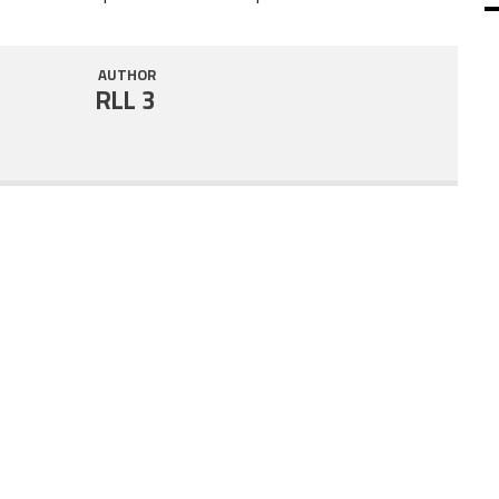
SHARE
RSS FEED
AUTHOR
LINK
RLL 3
EMBED