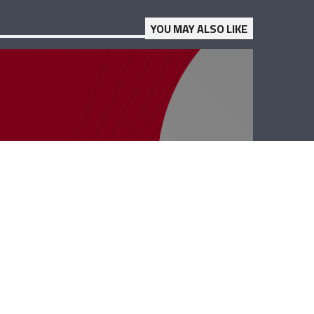
YOU MAY ALSO LIKE
رأي حر – الإسفنج
والفوشات
النفسية