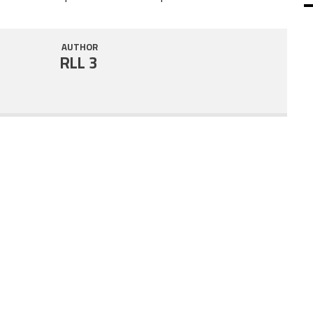
SHARE
RSS FEED
AUTHOR
LINK
RLL 3
EMBED