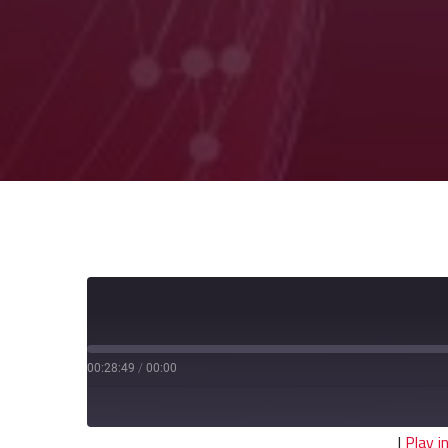
00:28:49
/
00:00
|
Play 