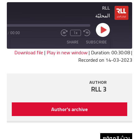
RLL
المحليّة
Play
0:08
/
00:00
1x
Fast
Rewind
Episode
Forward
10
SHARE
SUBSCRIBE
30
Seconds
seconds
Download file
|
Play in new window
|
Duration: 00:30:08
|
Recorded on 14-03-2023
SHARE
RSS FEED
LINK
AUTHOR
RLL 3
EMBED
Author's archive
بحث الموقع