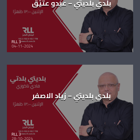
بلدي بلديتي – عبدو عتيّق
RLL 3
04-11-2024
بلدي بلديتي – زياد الاصفر
RLL 3
28-10-2024