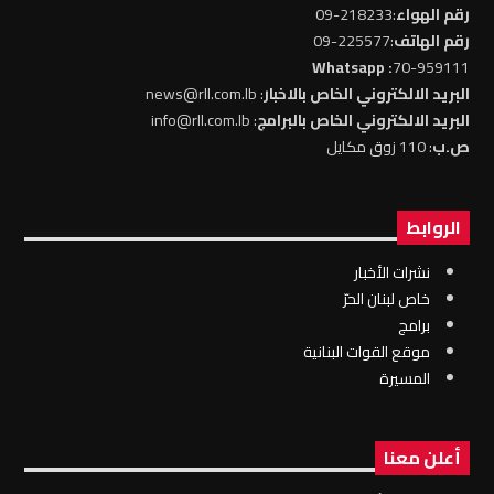
رقم الهواء
:218233-09
رقم الهاتف
:225577-09
: Whatsapp
70-959111
البريد الالكتروني الخاص بالاخبار
: news@rll.com.lb
البريد الالكتروني الخاص بالبرامج
: info@rll.com.lb
ص.ب
: 110 زوق مكايل
الروابط
نشرات الأخبار
خاص لبنان الحرّ
برامج
موقع القوات البنانية
المسيرة
أعلن معنا