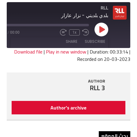
RLL
بلدي بلديتي - نزار عازار
Play
3:14
/
00:00
1x
Fast
Rewind
Episode
Forward
10
SHARE
SUBSCRIBE
30
Seconds
seconds
Download file
|
Play in new window
|
Duration: 00:33:14
|
Recorded on 20-03-2023
SHARE
RSS FEED
LINK
AUTHOR
RLL 3
EMBED
Author's archive
بحث الموقع