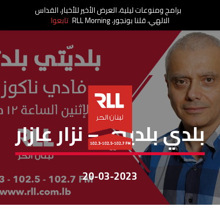
برامج ومنوعات ليلية، العرض الأخير للأخبار، القداس
الالهي، قلنا بونجور، RLL Morning
تابعوا
بلديتي بلدتي
بلدي بلديتي – نزار عازار
20-03-2023