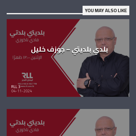
YOU MAY ALSO LIKE
بلدي بلديتي – جوزف خليل
RLL 3
04-11-2024