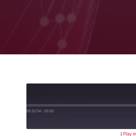
00:33:54
/
00:00
|
Play 