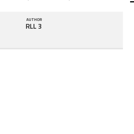
SHARE
RSS FEED
AUTHOR
LINK
RLL 3
EMBED