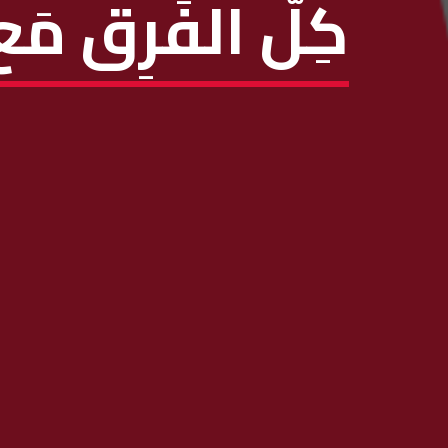
كِلّ الفَرِق م