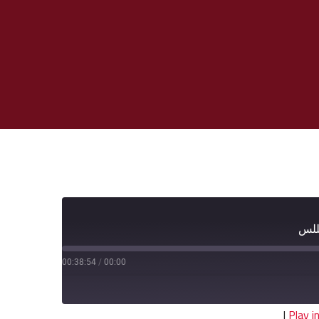
يللس
00:38:54
/
00:00
|
Play 