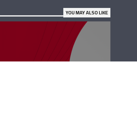
YOU MAY ALSO LIKE
كل الفرق مع
إيلديكو – فادي
ظريفة