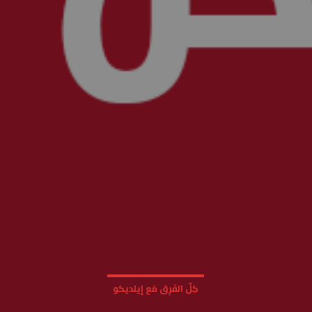
كِلّ الفَرِق مَع إيلديكو