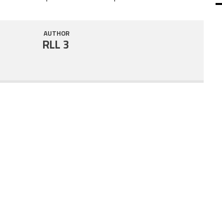
SHARE
RSS FEED
AUTHOR
LINK
RLL 3
EMBED