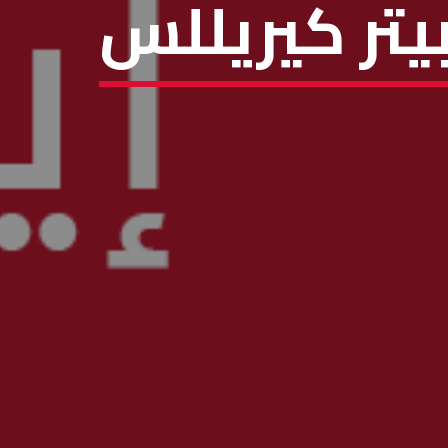
 بيتر كيريللس