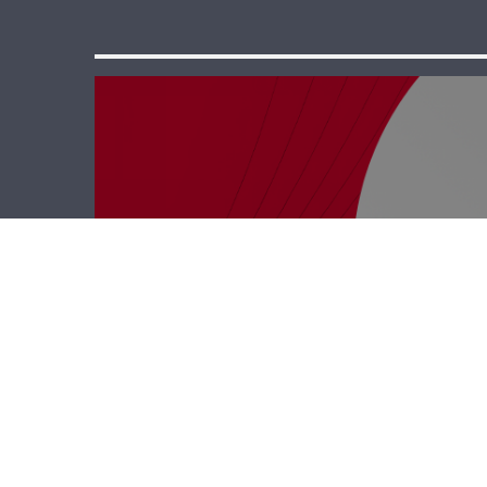
كل الفرق مع
إيلديكو – كريم
ضاهر