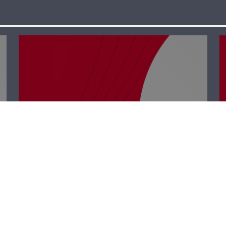
كل الفرق مع
إيلديكو – أنطوان
حبشي وإدغار
طرابلسي