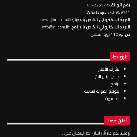
رقم الهاتف
:225577-09
: Whatsapp
70-959111
البريد الالكتروني الخاص بالاخبار
: news@rll.com.lb
البريد الالكتروني الخاص بالبرامج
: info@rll.com.lb
ص.ب
: 110 زوق مكايل
الروابط
نشرات الأخبار
خاص لبنان الحرّ
برامج
موقع القوات البنانية
المسيرة
أعلن معنا
لإعلاناتكم عبر أثير لبنان الحرّ الإتصال على :