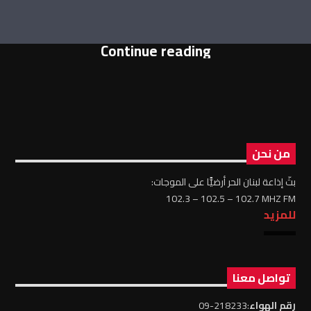
Continue reading
من نحن
بثّ إذاعة لبنان الحر أرضيًّا على الموجات:
102.3 – 102.5 – 102.7 MHZ FM
للمزيد
تواصل معنا
رقم الهواء
:218233-09