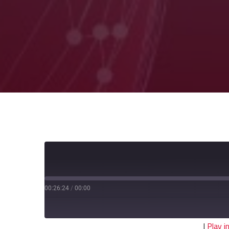
00:26:24
/
00:00
|
Play 