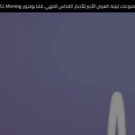
وعات ليلية، العرض الأخير للأخبار، القداس الالهي، قلنا بونجور، RLL Morning