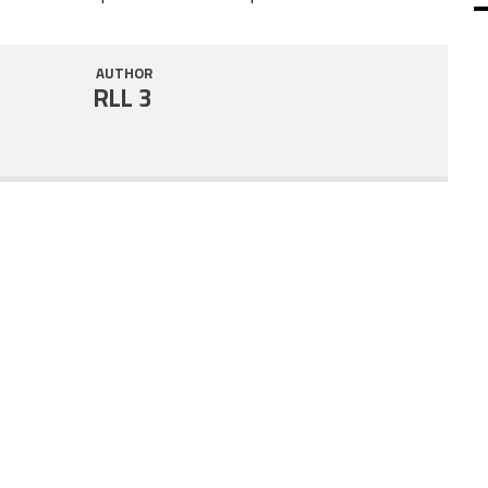
SHARE
RSS FEED
AUTHOR
LINK
RLL 3
EMBED