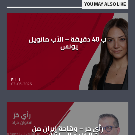
YOU MAY ALSO LIKE
ب 40 دقيقة – الأب مانويل
يونس
RLL 1
03-06-2026
رأي حر – وقاحة إيران من