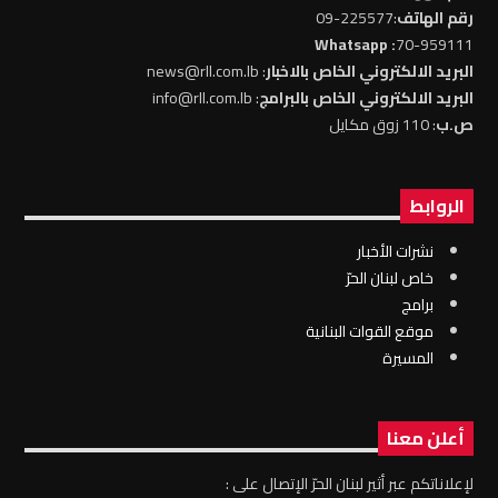
رقم الهاتف
:225577-09
: Whatsapp
70-959111
البريد الالكتروني الخاص بالاخبار
: news@rll.com.lb
البريد الالكتروني الخاص بالبرامج
: info@rll.com.lb
ص.ب
: 110 زوق مكايل
الروابط
نشرات الأخبار
خاص لبنان الحرّ
برامج
موقع القوات البنانية
المسيرة
أعلن معنا
لإعلاناتكم عبر أثير لبنان الحرّ الإتصال على :