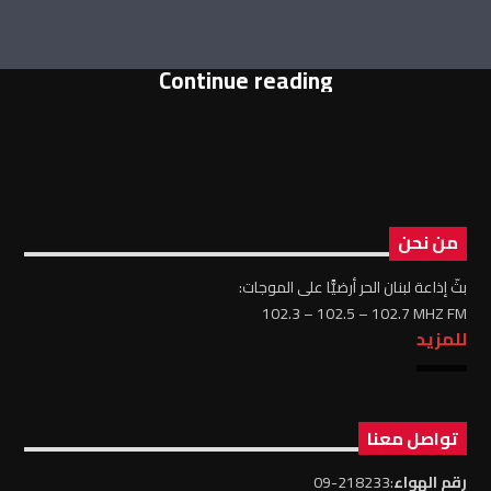
Continue reading
من نحن
بثّ إذاعة لبنان الحر أرضيًّا على الموجات:
102.3 – 102.5 – 102.7 MHZ FM
للمزيد
تواصل معنا
رقم الهواء
:218233-09