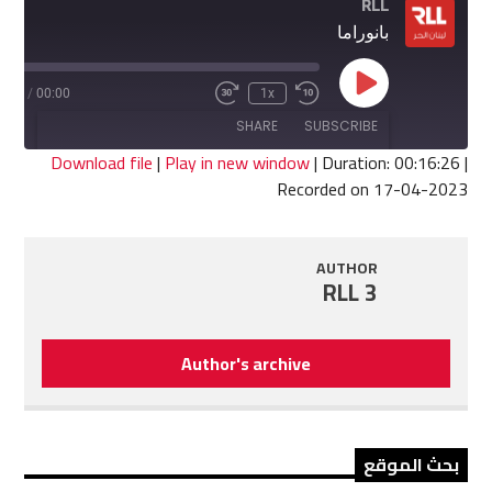
RLL
بانوراما
Play
6:26
/
00:00
1x
Fast
Rewind
Episode
Forward
10
SHARE
SUBSCRIBE
30
Seconds
seconds
Download file
|
Play in new window
|
Duration: 00:16:26
|
Recorded on 17-04-2023
SHARE
RSS FEED
LINK
AUTHOR
RLL 3
EMBED
Author's archive
بحث الموقع