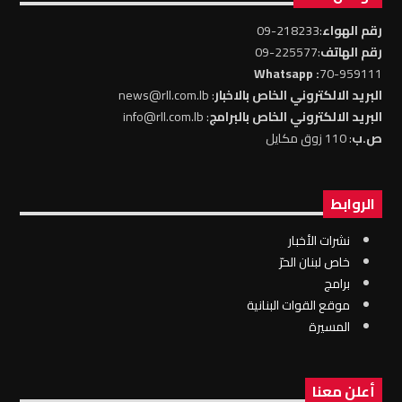
رقم الهواء
:218233-09
رقم الهاتف
:225577-09
: Whatsapp
70-959111
البريد الالكتروني الخاص بالاخبار
: news@rll.com.lb
البريد الالكتروني الخاص بالبرامج
: info@rll.com.lb
ص.ب
: 110 زوق مكايل
الروابط
نشرات الأخبار
خاص لبنان الحرّ
برامج
موقع القوات البنانية
المسيرة
أعلن معنا