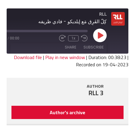
RLL
كِلّ الفَرِق مَع إيلديكو - فادي ظريفه
Play
8:23
/
00:00
1x
Fast
Rewind
Episode
Forward
10
SHARE
SUBSCRIBE
30
Seconds
seconds
Download file
|
Play in new window
|
Duration: 00:38:23
|
Recorded on 19-04-2023
SHARE
RSS FEED
LINK
AUTHOR
RLL 3
EMBED
Author's archive