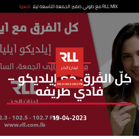
RLL MIX مع طوني صفير: الجمعة التاسعة ليلا
تابعوا
كِلّ الفَرِق مَع إيلديكو
كِلّ الفَرِق مَع إيلديكو –
فادي ظريفه
19-04-2023