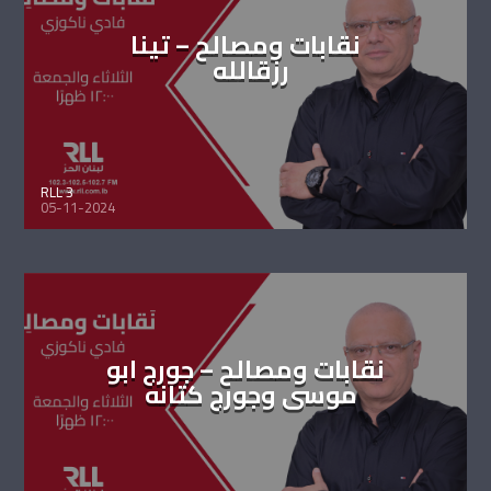
نقابات ومصالح – تينا
رزقالله
RLL 3
05-11-2024
نقابات ومصالح – جورج ابو
موسى وجورج كتانه