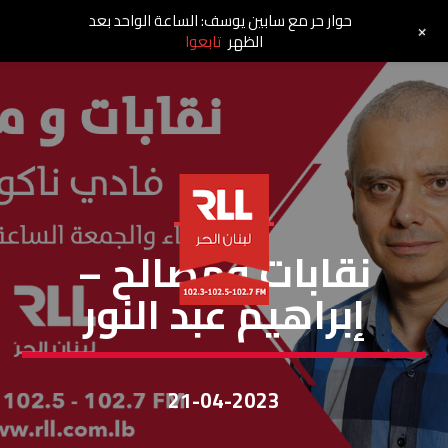
حوار حر مع سابين يوسف: الساعة الواحد بعد
+
الظهر
تابعوا
نقابات ومصالح
نقابات ومصالح –
إبراهيم عبد النور
21-04-2023