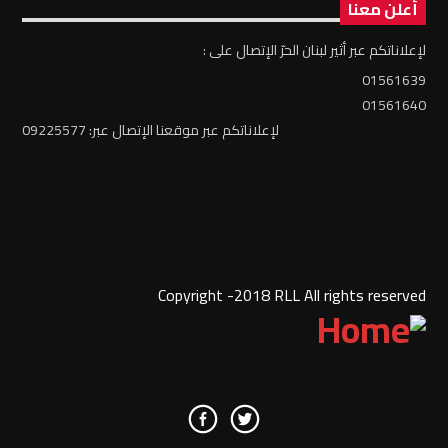
أعلن معنا
لإعلاناتكم عبر أثير لبنان الحرّ الإتصال على :
01561639
01561640
لإعلاناتكم عبر موقعنا الإتصال عبر: 09225577
Copyright -2018 RLL All rights reserved