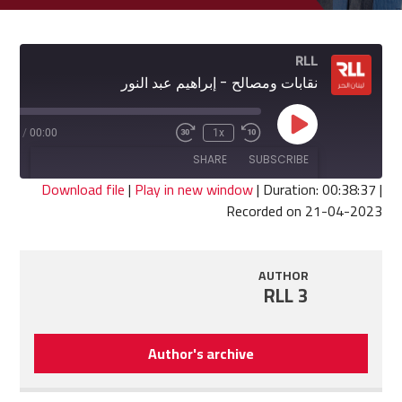
RLL
نقابات ومصالح - إبراهيم عبد النور
Play
8:37
/
00:00
1x
Fast
Rewind
Episode
Forward
10
SHARE
SUBSCRIBE
30
Seconds
seconds
Download file
|
Play in new window
|
Duration: 00:38:37
|
Recorded on 21-04-2023
SHARE
RSS FEED
LINK
AUTHOR
RLL 3
EMBED
Author's archive