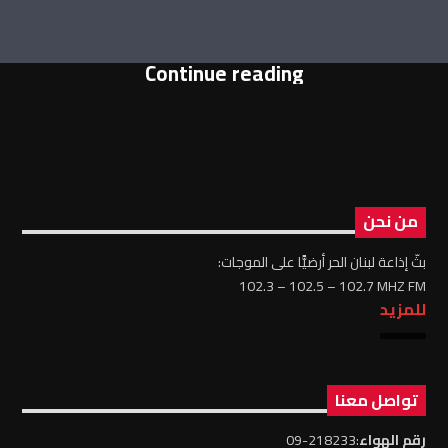
Continue reading
من نحن
بثّ إذاعة لبنان الحر أرضيًّا على الموجات:
102.3 – 102.5 – 102.7 MHZ FM
للمزيد
تواصل معنا
رقم الهواء
:218233-09