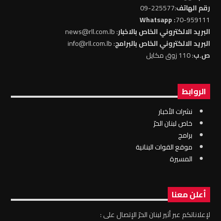
رقم الهاتف
:225577-09
: Whatsapp
70-959111
البريد الالكتروني الخاص بالاخبار
: news@rll.com.lb
البريد الالكتروني الخاص بالبرامج
: info@rll.com.lb
ص.ب
: 110 زوق مكايل
الروابط
نشرات الأخبار
خاص لبنان الحرّ
برامج
موقع القوات البنانية
المسيرة
أعلن معنا
لإعلاناتكم عبر أثير لبنان الحرّ الإتصال على :