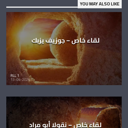
YOU MAY ALSO LIKE
لقاء خاص – جوزيف يزبك
RLL 1
13-04-2026
لقاء خاص – نقولا أبو مراد