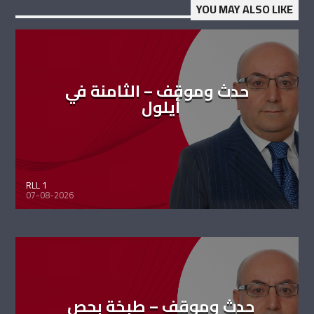
YOU MAY ALSO LIKE
حدث وموقف – الثامنة في
أيلول
RLL 1
07-08-2026
حدث وموقف – طبخة بحص