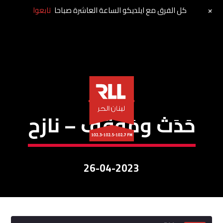
+
كل الفرق مع ايلديكو الساعة العاشرة صباحا
تابعوا
حَدَثٌ ومَوقِف
حَدَث ومَوقِف – نازح
26-04-2023