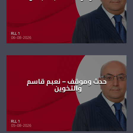
RLL 1
06-08-2026
حدث وموقف – نعبم قاسم
والتخوين
RLL 1
05-08-2026