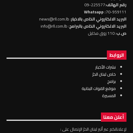
رقم الهاتف
:225577-09
: Whatsapp
70-959111
البريد الالكتروني الخاص بالاخبار
: news@rll.com.lb
البريد الالكتروني الخاص بالبرامج
: info@rll.com.lb
ص.ب
: 110 زوق مكايل
الروابط
نشرات الأخبار
خاص لبنان الحرّ
برامج
موقع القوات البنانية
المسيرة
أعلن معنا
لإعلاناتكم عبر أثير لبنان الحرّ الإتصال على :