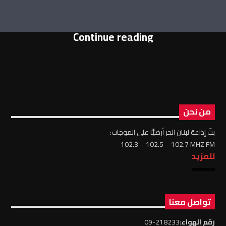
Continue reading
من نحن
بثّ إذاعة لبنان الحر أرضيًّا على الموجات:
102.3 – 102.5 – 102.7 MHZ FM
للمزيد
تواصل معنا
رقم الهواء
:218233-09